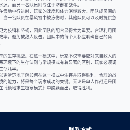
水源，而另一名队员则专注于防御和战斗。
在雪地中行进时，玩家的速度和体力消耗较大。团队成员间的
，当一名队员在暴风雪中被冻伤时，其他队员可以及时提供急
更为狡猾和坚韧，因此团队的配合显得尤为重要。合理利用团
效率，避免被敌人反击。团队中的每个人都应明确自己的角
。
苛的生存挑战。在这一模式中，玩家不仅需要应对来自敌人的
寒环境下的生存法则与常规模式有着显著的区别，玩家必须调
生存几率。
以更清楚地了解如何在这一模式中生存并取得胜利。合理的战
境的能力，将是每个玩家成功的关键。无论是单人作战还是团
在《绝地求生极寒模式》中脱颖而出，取得胜利。