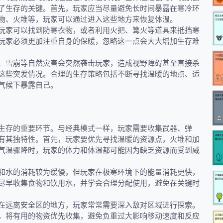
了生存的关键。首先，玩家应当尽量避免长时间暴露在寒冷环
物、火堆等，玩家可以通过进入这些地方来恢复体温。
玩家可以找到防寒衣物，或者利用火把、篝火等道具来抵挡寒
玩家必须更加注重自身的保暖，忽略这一点会大大增加生存难
、雪崩等自然灾害会突然袭击玩家，造成视野障碍甚至直接杀
这些突发情况。合理的生存策略包括不断寻找温暖的地点、适
气候下暴露自己。
生存的重要环节。与经典模式一样，玩家需要收集武器、弹
有其独特性。首先，玩家要优先寻找温暖的资源点，火堆和加
气温骤降时，玩家的体力和体温都可能因为缺乏资源而受到威
和水的消耗较为缓慢，但玩家在极寒环境下的能量消耗更快，
尽早收集食物和饮用水，并学会合理分配使用，避免在关键时
在远离安全区的地方，玩家常常需要深入敌对区域进行探索。
，将有用的物资优先收集，避免负重过大影响移动速度和反应