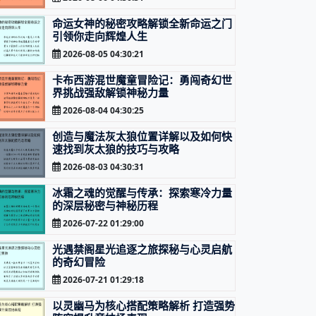
命运女神的秘密攻略解锁全新命运之门
引领你走向辉煌人生
2026-08-05 04:30:21
卡布西游混世魔童冒险记：勇闯奇幻世
界挑战强敌解锁神秘力量
2026-08-04 04:30:25
创造与魔法灰太狼位置详解以及如何快
速找到灰太狼的技巧与攻略
2026-08-03 04:30:31
冰霜之魂的觉醒与传承：探索寒冷力量
的深层秘密与神秘历程
2026-07-22 01:29:00
光遇禁阁星光追逐之旅探秘与心灵启航
的奇幻冒险
2026-07-21 01:29:18
以灵幽马为核心搭配策略解析 打造强势