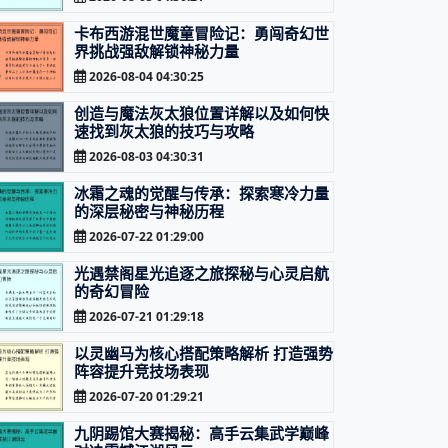
卡布西游混世魔童冒险记：勇闯奇幻世
界挑战强敌解锁神秘力量
2026-08-04 04:30:25
创造与魔法灰太狼位置详解以及如何快
速找到灰太狼的技巧与攻略
2026-08-03 04:30:31
冰霜之魂的觉醒与传承：探索寒冷力量
的深层秘密与神秘历程
2026-07-22 01:29:00
光遇禁阁星光追逐之旅探秘与心灵启航
的奇幻冒险
2026-07-21 01:29:18
以灵幽马为核心搭配策略解析 打造强势
阵容提升竞技场表现
2026-07-20 01:29:21
九阴踢馆大赛揭秘：高手云集武学巅峰