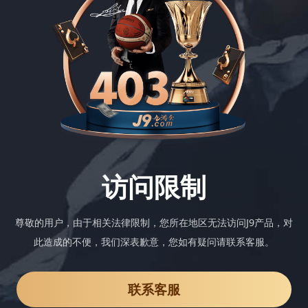
访问限制
尊敬的用户，由于相关法律限制，您所在地区无法访问J9产品，对
此造成的不便，我们深表歉意，您如有疑问请联系客服。
联系客服