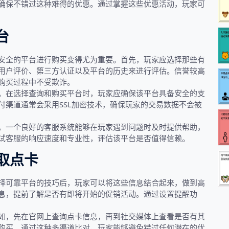
确保不错过这种难得的优惠。通过掌握这些优惠活动，玩家可
台
安全的平台进行购买变得尤为重要。首先，玩家应选择那些有
用户评价、第三方认证以及平台的历史来进行评估。信誉较高
购买过程中不受欺诈。
。在选择查询和购买平台时，玩家应确保该平台具备安全的支
付渠道通常会采用SSL加密技术，确保玩家的交易数据不会被
。一个良好的客服系统能够在玩家遇到问题时及时提供帮助，
试客服的响应速度和专业性，评估该平台是否值得信赖。
取点卡
择可靠平台的技巧后，玩家可以将这些信息结合起来，做到高
息，提前了解是否有即将开始的促销活动。通过设置提醒功
如，先在官网上查询点卡信息，再到社交媒体上查看是否有其
购买。通过这种多渠道比对，玩家能够避免错过任何潜在的优