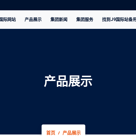
9国际网站
产品展示
集团新闻
集团服务
找到J9国际站备
产品展示
首页
产品展示