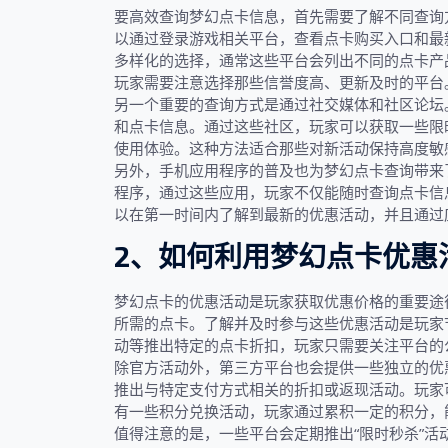
要高效查询梦幻点卡信息，首先需要了解不同查询
以通过登录游戏相关平台，查看点卡购买入口和最
多样化的选择，通常这些平台会列出不同的点卡产
玩家需要注意选择那些信誉度高、更新及时的平台
另一个重要的查询方式是通过社交媒体和社区论坛
和点卡信息。通过这些社区，玩家可以获取一些限
使用体验。这种方法适合那些对新活动保持高度敏
另外，手机应用程序的普及也为梦幻点卡查询带来
程序，通过这些应用，玩家不仅能随时查询点卡信
以在第一时间内了解到最新的优惠活动，并且通过
2、如何利用梦幻点卡优惠
梦幻点卡的优惠活动是玩家获取优惠价格的重要途
所需的点卡。了解并及时参与这些优惠活动是玩家
动等推出特定的点卡折扣，玩家只需要关注平台的
除官方活动外，第三方平台也会提供一些独立的优
推出与特定支付方式相关的折扣或返现活动。玩家
有一些积分兑换活动，玩家通过累积一定的积分，
值得注意的是，一些平台会定期推出“限时秒杀”