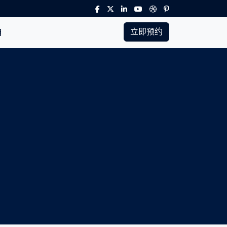
立即预约
用