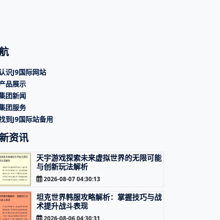
航
认识J9国际网站
产品展示
集团新闻
集团服务
找到J9国际站备用
新资讯
天宇游戏探索未来虚拟世界的无限可能
与创新玩法解析
2026-08-07 04:30:13
坦克世界韩服攻略解析：掌握技巧与战
术提升战斗表现
2026-08-06 04:30:31