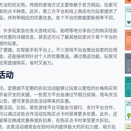
方法的优劣势。传统的查询方式主要依赖于官方网站，玩家可
新的点卡种类。此外，第三方平台和线上商店也为玩家提供了
品，并附带相应的优惠信息。各个平台的数据更新频率不同，
。
。许多玩家会在各大游戏论坛、贴吧等地分享自己的购买经验
时优惠的详细信息，甚至还可以了解其他玩家对于某个平台的
感的玩家。
了便捷。在智能手机平台上，不少游戏平台会推出自家的应用
息，还能接收到针对个人的优惠推送。通过推送功能，玩家可
应用直接购买，省时又省力。
活动
径。定期或不定期的折扣活动能够让玩家以更低的价格购买到
节省开支的关键。一些官方平台会通过节假日促销、周年庆活
公告，便可享受这些活动带来的实惠。
惠活动。比如，某些游戏平台可能会与银行、支付平台合作，
可以通过这些合作活动在购买点卡时获得更多优惠。此外，还
能够兑换成优惠券或折扣券，在购买点卡时享受更大折扣。
活动，这类活动通常会在短时间内提供极大的折扣力度，吸引玩