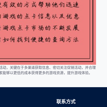
活动，关键在于多渠道获取信息、密切关注促销活动，并合理
家能够以更低的成本获得更多的游戏资源，提升游戏体验。
联系方式