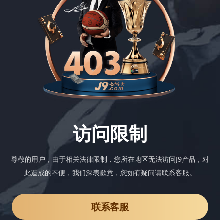
访问限制
尊敬的用户，由于相关法律限制，您所在地区无法访问J9产品，对
此造成的不便，我们深表歉意，您如有疑问请联系客服。
联系客服